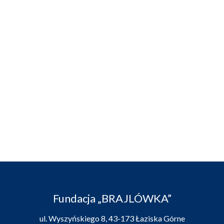
Fundacja „BRAJLÓWKA”
ul. Wyszyńskiego 8, 43-173 Łaziska Górne